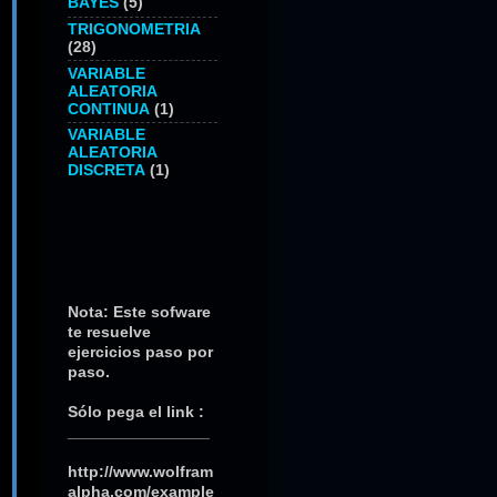
BAYES
(5)
TRIGONOMETRIA
(28)
VARIABLE
ALEATORIA
CONTINUA
(1)
VARIABLE
ALEATORIA
DISCRETA
(1)
SOFWARE PARA
REALIZAR:
Nota: Este sofware
(INTEGRALES)
te resuelve
ejercicios paso por
paso.
Sólo pega el link :
________________
http://www.wolfram
alpha.com/example