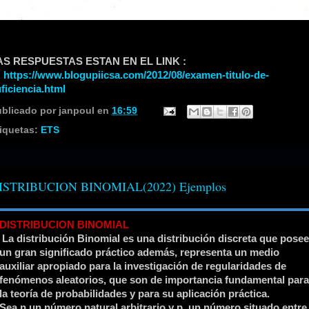
AS RESPUESTAS ESTAN EN EL LINK :
https://www.blogupiicsa.com/2012/08/examen-titulo-de-
ficiencia.html
ublicado por
janpoul
en
16:59
iquetas:
ETS
ISTRIBUCION BINOMIAL(2022) Ejemplos
DISTRIBUCION BINOMIAL
La distribución Binomial es una distribución discreta que posee
un gran significado práctico además, representa un medio
auxiliar apropiado para la investigación de regularidades de
fenómenos aleatorios, que son de importancia fundamental para
la teoría de probabilidades y para su aplicación práctica.
Sea n un número natural arbitrario y p, un número situado entre