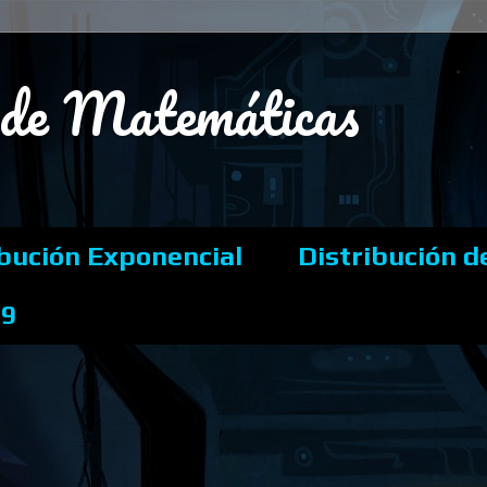
s de Matemáticas
ibución Exponencial
Distribución d
19