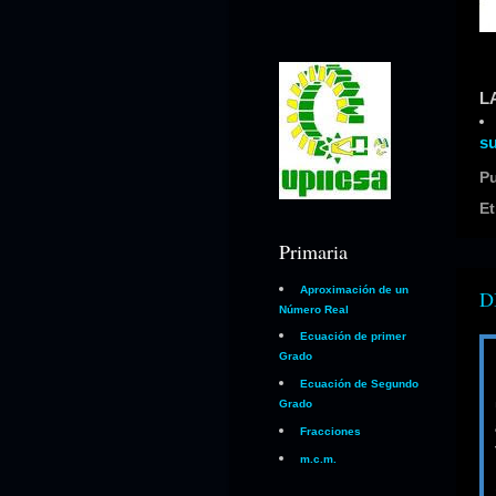
L
su
P
Et
Primaria
Aproximación de un
D
Número Real
Ecuación de primer
Grado
Ecuación de Segundo
Grado
Fracciones
m.c.m.