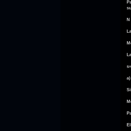
Pa
su
N 
La
M
La
s
a)
Si
Me
Pa
El