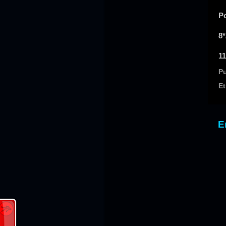
Po
8*
11
P
Et
E