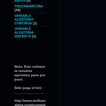
BAYES
(5)
TRIGONOMETRIA
(28)
VARIABLE
ALEATORIA
CONTINUA
(1)
VARIABLE
ALEATORIA
DISCRETA
(1)
SOFWARE PARA
Nota: Este sofware
REALIZAR:
te resuelve
(INTEGRALES)
ejercicios paso por
paso.
Sólo pega el link :
________________
http://www.wolfram
alpha.com/example