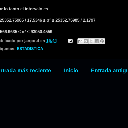
r lo tanto el intervalo es
25352.75985 / 17.5346 ≤ σ² ≤ 25352.75985 / 2.1797
566.9635 ≤ σ² ≤ 93050.4559
ublicado por
janpoul
en
15:44
iquetas:
ESTADISTICA
ntrada más reciente
Inicio
Entrada antig