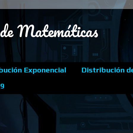
s de Matemáticas
ibución Exponencial
Distribución d
19