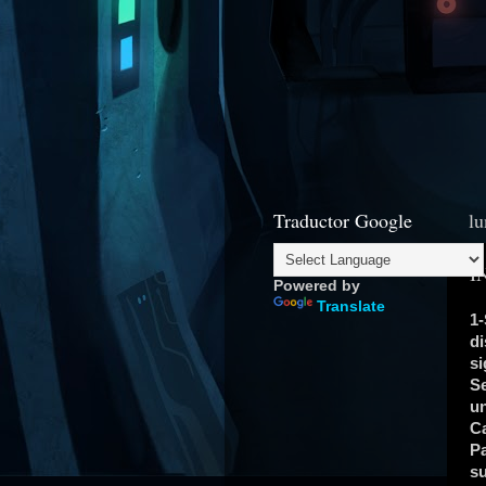
Traductor Google
lu
I
Powered by
Translate
1-
di
si
Se
un
Ca
Pa
su