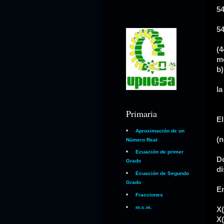
54
54
(4
m
b)
la
Primaria
El
Aproximación de un
(n
Número Real
Ecuación de primer
Do
Grado
di
Ecuación de Segundo
Grado
En
Fracciones
m.c.m.
X(
X(