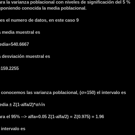
ra la varianza poblacional con niveles de significación del 5 %
poniendo conocida la media poblacional.
es el numero de datos, en este caso 9
 media muestral es
edia=540.6667
 desviación muestral es
=159.2255
 conocemos las varianza poblacional, (σ=150) el intervalo es
dia ± Z(1-alfa/2)*σ/√n
ra el 95% --> alfa=0.05 Z(1-alfa/2) = Z(0.975) = 1.96
 intervalo es