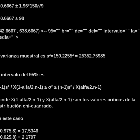
0.6667 ± 1.96*150/√9
0.6667 ± 98
42.6667 , 638.6667) <-- 95="" br="" de="" del="" intervalo="" la="
edia="">
 varianza muestral es s²=159.2255² = 25352.75985
 intervalo del 95% es
-1)s² / X(1-alfa/2,n-1) ≤ σ² ≤ (n-1)s² / X(alfa/2,n-1)
nde X(1-alfa/2,n-1) y X(alfa/2,n-1) son los valores criticos de la
stribución chi-cuadrado.
 este caso
0.975,8) = 17.5346
0.025,8) = 2.1797